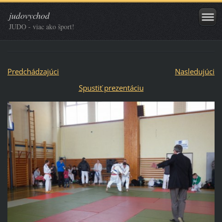
judovychod
JUDO - viac ako šport!
Predchádzajúci
Nasledujúci
Spustiť prezentáciu