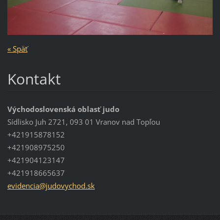
« Späť
Kontakt
Východoslovenská oblasť judo
Sídlisko Juh 2721, 093 01 Vranov nad Topľou
+421915878152
+421908975250
+421904123147
+421918665637
evidenci
a@judovy
chod.sk