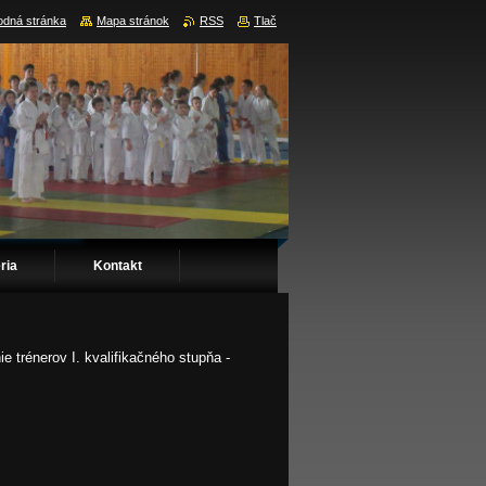
dná stránka
Mapa stránok
RSS
Tlač
ria
Kontakt
 trénerov I. kvalifikačného stupňa -