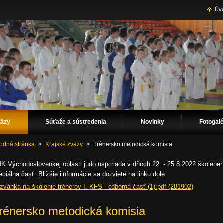
Úvo
väzy
Súťaže a sústredenia
Novinky
Fotogalé
odná stránka
>
Krajské zväzy
>
Trénersko metodická komisia
K Východoslovenkej oblasti judo usporiada v dňoch 22. - 25.8.2022 školenenie
eciálna časť. Bližšie iinformácie sa dozviete na linku dole.
zvánka na školenie trénerov I. KFS - odborná časť (1).pdf (281902)
rénersko metodická komisia