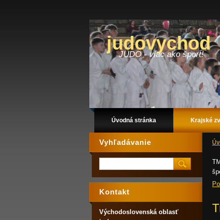
judovychod
JUDO - viac ako šport!
Úvodná stránka
Krajské z
Vyhľadávanie
Úv
TM
šp
Po
Kontakt
T
Východoslovenská oblasť