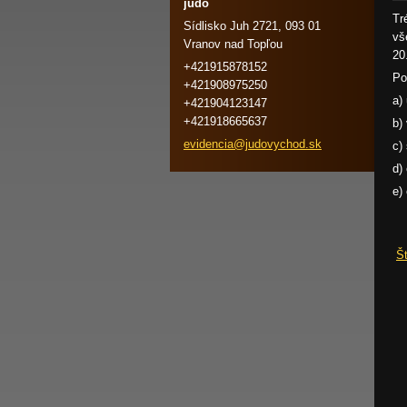
judo
Tr
Sídlisko Juh 2721, 093 01
vš
Vranov nad Topľou
20
+421915878152
Po
+421908975250
a)
+421904123147
+421918665637
b)
evidenci
a@judovy
chod.sk
c)
d)
e)
Š