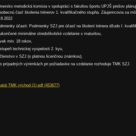
énersko metodická komisia v spolupráci s fakultou športu UPJŠ prešov plánu
eobecnú časť školenia trénerov 1. kvalifikačného stupňa. Záujemcovia sa mô
.8.2022
dmienky účasti: Podmienky SZJ pre účasť na školení trénera džudo I. kvalif
 ukončené minimálne stredoškolské vzdelanie s maturitou,
 vek min. 18 rokov,
 stupeň technickej vyspelosti 2. kyu,
 členstvo v SZJ (s platnou licenčnou známkou),
 o prípadných výnimkách pri požiadavke na vzdelanie rozhoduje TMK SZJ.
tatút TMK východ (1).pdf (453677)