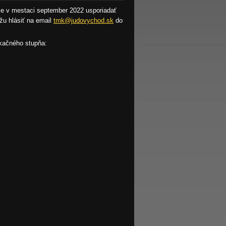
je v mestaci september 2022 usporiadať
žu hlásiť na email
tmk@judovychod.sk
do
ikačného stupňa: