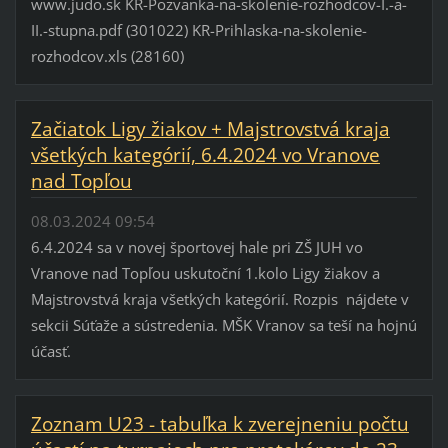
www.judo.sk KR-Pozvanka-na-skolenie-rozhodcov-I.-a-
II.-stupna.pdf (301022) KR-Prihlaska-na-skolenie-
rozhodcov.xls (28160)
Začiatok Ligy žiakov + Majstrovstvá kraja
všetkých kategórií, 6.4.2024 vo Vranove
nad Topľou
08.03.2024 09:54
6.4.2024 sa v novej športovej hale pri ZŠ JUH vo
Vranove nad Topľou uskutoční 1.kolo Ligy žiakov a
Majstrovstvá kraja všetkých kategórií. Rozpis nájdete v
sekcii Súťaže a sústredenia. MŠK Vranov sa teší na hojnú
účasť.
Zoznam U23 - tabuľka k zverejneniu počtu