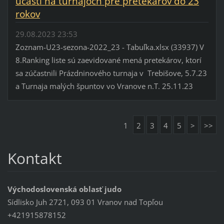
účastí na turnajoch pre pretekárov do 23
rokov
29.08.2023 23:53
Zoznam-U23-sezona-2022_23 - Tabuľka.xlsx (33937) V
8.Ranking liste sú zaevidované mená pretekárov, ktorí
sa zúčastnili Prázdninového turnaja v Trebišove, 5.7.23
a Turnaja malých špuntov vo Vranove n.T. 25.11.23
1
2
3
4
5
>
>>
Kontakt
Východoslovenská oblasť judo
Sídlisko Juh 2721, 093 01 Vranov nad Topľou
+421915878152