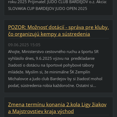
roku 2025 Príjimateľ: JUDO CLUB BARDEJOV o.z. Akcia:
SLOVAKIA CUP BARDEJOV JUDO OPEN 2025
POZOR: Možnosť dotácií - správa pre kluby,
čo organizujú kempy a sústredenia
09.06.2025 15:05
Ahojte, Ministerstvo cestovného ruchu a športu SR
vyhlásilo dnes, 9.6.2025 výzvu na predkladanie
žiadostí o dotáciu na športové pohybové tábory
mládeže. Myslím si, že minimálne ŠK Zemplín
Michalovce a Judo club Bardejov by si žiadosť mohol
podať, sústredenia robia každoročne. Ostatní si...
Zmena termínu konania 2.kola Ligy žiakov
a Majstrovstiev kraja východ