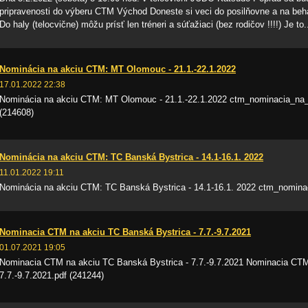
pripravenosti do výberu CTM Východ Doneste si veci do posilňovne a na beh
Do haly (telocvične) môžu prísť len tréneri a súťažiaci (bez rodičov !!!!) Je to.
Nominácia na akciu CTM: MT Olomouc - 21.1.-22.1.2022
17.01.2022 22:38
Nominácia na akciu CTM: MT Olomouc - 21.1.-22.1.2022 ctm_nominacia_na_a
(214608)
Nominácia na akciu CTM: TC Banská Bystrica - 14.1-16.1. 2022
11.01.2022 19:11
Nominácia na akciu CTM: TC Banská Bystrica - 14.1-16.1. 2022 ctm_nominac
Nominacia CTM na akciu TC Banská Bystrica - 7.7.-9.7.2021
01.07.2021 19:05
Nominacia CTM na akciu TC Banská Bystrica - 7.7.-9.7.2021 Nominacia CTM
7.7.-9.7.2021.pdf (241244)