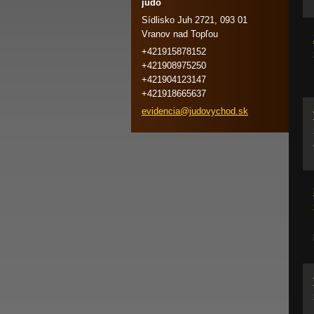
judo
Sídlisko Juh 2721, 093 01
Vranov nad Topľou
+421915878152
+421908975250
+421904123147
+421918665637
evidenci
a@judovy
chod.sk