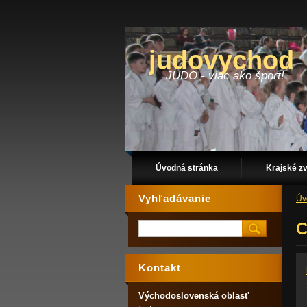
judovychod
JUDO - viac ako šport!
Úvodná stránka
Krajské z
Vyhľadávanie
Úv
Kontakt
Východoslovenská oblasť