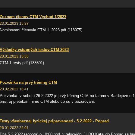
Zoznam členov CTM Východ 1/2023
23.01.2023 15:37
Nominovaní členovia CTM 1_2023.pdf (118975)
Výsledky vstupných testov CTM 2023
23.01.2023 15:36
CTM-1 testy.pdf (133601)
Pozvánka na prvý tréning CTM
20.02.2022 16:41
Pozvánka: v sobotu 26.2.2022 je prvý tréning CTM na tatami v Bardejove o
prísť aj pretekári mimo CTM alebo čo sú v pozorovaní.
Testy všeobecnej fyzickej pripravenosti - 5.2.2022 - Poprad
26.01.2022 22:07
Dňa 5.2.2022 (sobota) o 10:00 hod. v telocvični JUDO Katsudo Poprad sa bud