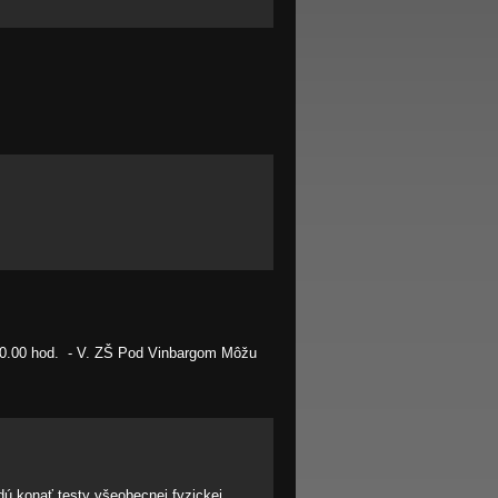
 10.00 hod. - V. ZŠ Pod Vinbargom Môžu
ú konať testy všeobecnej fyzickej