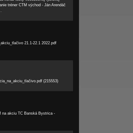
anie tréner CTM východ - Ján Arendáč
..
kciu_tlačivo 21.1-22.1 2022.pdf
ia_na_akciu_tlačivo.pdf (215553)
 na akciu TC Banská Bystrica -