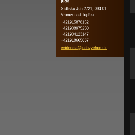
judo
Sídlisko Juh 2721, 093 01
Vranov nad Topľou
+421915878152
+421908975250
+421904123147
+421918665637
evidenci
a@judovy
chod.sk