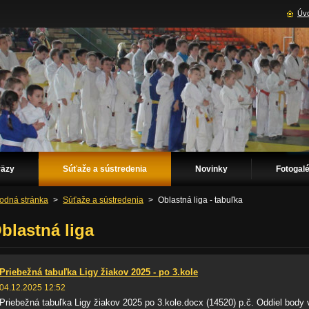
Úvo
väzy
Súťaže a sústredenia
Novinky
Fotogalé
odná stránka
>
Súťaže a sústredenia
>
Oblastná liga - tabuľka
blastná liga
Priebežná tabuľka Ligy žiakov 2025 - po 3.kole
04.12.2025 12:52
Priebežná tabuľka Ligy žiakov 2025 po 3.kole.docx (14520) p.č. Oddiel body v