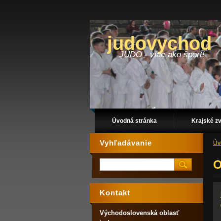
judovychod
JUDO - viac ako šport!
Úvodná stránka
Krajské z
Vyhľadávanie
Úv
O
Kontakt
Východoslovenská oblasť