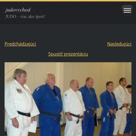
judovychod
JUDO - viac ako šport!
Predchádzajúci
Nasledujúci
Spustiť prezentáciu