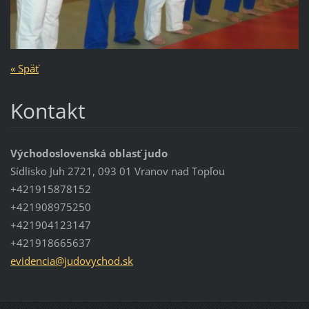
« Späť
Kontakt
Východoslovenská oblasť judo
Sídlisko Juh 2721, 093 01 Vranov nad Topľou
+421915878152
+421908975250
+421904123147
+421918665637
evidenci
a@judovy
chod.sk