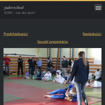
judovychod
JUDO - viac ako šport!
Predchádzajúci
Nasledujúci
Spustiť prezentáciu