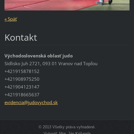
« Späť
Kontakt
Východoslovenská oblasť judo
Sídlisko Juh 2721, 093 01 Vranov nad Topľou
+421915878152
+421908975250
+421904123147
+421918665637
evidenci
a@judovy
chod.sk
© 2013 Všetky práva vyhradené.
Vytvoril: Mgr. Ján Krišanda