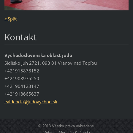
« Späť
Kontakt
Východoslovenská oblasť judo
Sídlisko Juh 2721, 093 01 Vranov nad Topľou
+421915878152
+421908975250
+421904123147
+421918665637
evidenci
a@judovy
chod.sk
© 2013 Všetky práva vyhradené.
Vytvoril: Mgr. Ján Krišanda