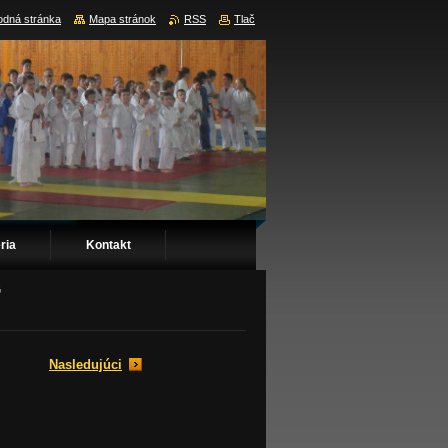
dná stránka
Mapa stránok
RSS
Tlač
ria
Kontakt
G
Nasledujúci