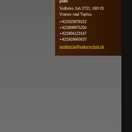
judo
Sídlisko Juh 2721, 093 01
Vranov nad Topľou
+421915878152
+421908975250
+421904123147
+421918665637
evidenci
a@judovy
chod.sk