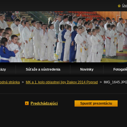
Úvo
väzy
Súťaže a sústredenia
Novinky
Fotogalé
odná stránka
>
MK a 1. kolo oblastnej ligy žiakov 2014 Poprad
>
IMG_1645.JP
Predchádzajúci
Spustiť prezentáciu