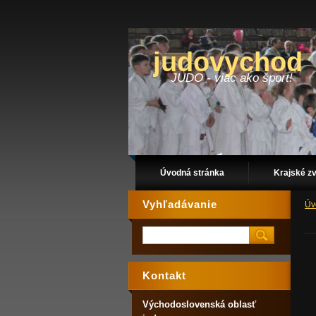
judovychod
JUDO - viac ako šport!
Úvodná stránka
Krajské z
Vyhľadávanie
Úv
Kontakt
Východoslovenská oblasť