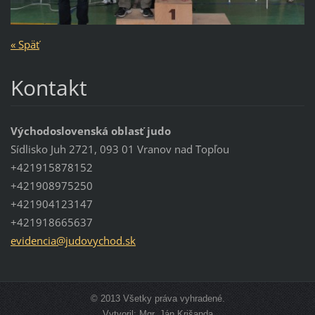
« Späť
Kontakt
Východoslovenská oblasť judo
Sídlisko Juh 2721, 093 01 Vranov nad Topľou
+421915878152
+421908975250
+421904123147
+421918665637
evidenci
a@judovy
chod.sk
© 2013 Všetky práva vyhradené.
Vytvoril: Mgr. Ján Krišanda