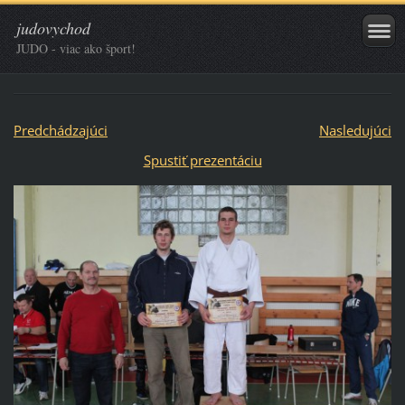
judovychod
JUDO - viac ako šport!
Predchádzajúci
Nasledujúci
Spustiť prezentáciu