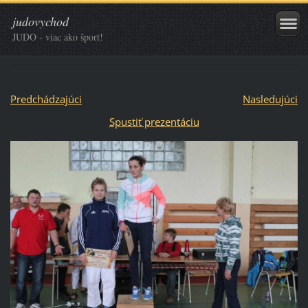
judovychod
JUDO - viac ako šport!
Predchádzajúci
Nasledujúci
Spustiť prezentáciu