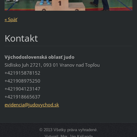
« Späť
Kontakt
Východoslovenská oblasť judo
Sídlisko Juh 2721, 093 01 Vranov nad Topľou
+421915878152
+421908975250
+421904123147
+421918665637
evidenci
a@judovy
chod.sk
© 2013 Všetky práva vyhradené.
Vytvoril: Mgr. Ján Krišanda