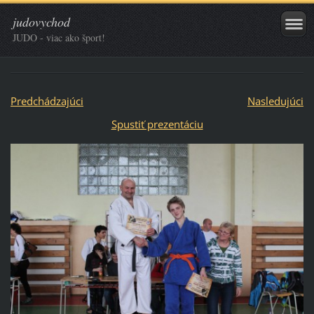
judovychod
JUDO - viac ako šport!
Predchádzajúci
Nasledujúci
Spustiť prezentáciu