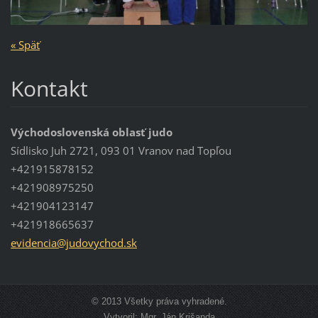
« Späť
Kontakt
Východoslovenská oblasť judo
Sídlisko Juh 2721, 093 01 Vranov nad Topľou
+421915878152
+421908975250
+421904123147
+421918665637
evidenci
a@judovy
chod.sk
© 2013 Všetky práva vyhradené.
Vytvoril: Mgr. Ján Krišanda