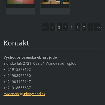
<<
<
3
4
5
6
7
>
>>
Kontakt
Východoslovenská oblasť judo
Sídlisko Juh 2721, 093 01 Vranov nad Topľou
+421915878152
+421908975250
+421904123147
+421918665637
evidenci
a@judovy
chod.sk