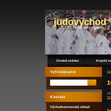
judovychod
JUDO - viac ako šport!
Úvodná stránka
Krajské z
Vyhľadávanie
Úv
1
14
Kontakt
10
Východoslovenská oblasť
Sp