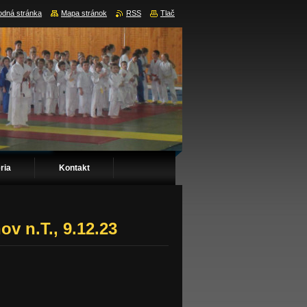
dná stránka
Mapa stránok
RSS
Tlač
ria
Kontakt
ov n.T., 9.12.23