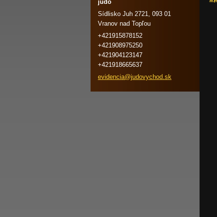
judo
Sídlisko Juh 2721, 093 01
Vranov nad Topľou
+421915878152
+421908975250
+421904123147
+421918665637
evidenci
a@judovy
chod.sk