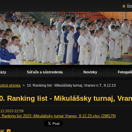
Úvo
väzy
Súťaže a sústredenia
Novinky
Fotogalé
odná stránka
>
10. Ranking list - Mikulášsky turnaj, Vranov n.T., 9.12.23
0. Ranking list - Mikulášsky turnaj, Vran
.12.2023 22:59
. Ranking list 2023 -Mikulášsky turnaj Vranov, 9.12.23.xlsx (298179)
äť