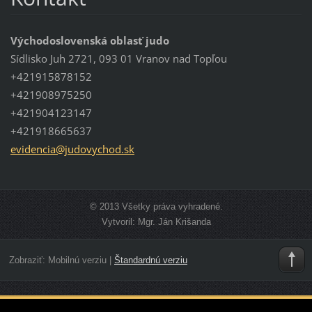
Východoslovenská oblasť judo
Sídlisko Juh 2721, 093 01 Vranov nad Topľou
+421915878152
+421908975250
+421904123147
+421918665637
evidenci
a@judovy
chod.sk
© 2013 Všetky práva vyhradené.
Vytvoril: Mgr. Ján Krišanda
Zobraziť:
Mobilnú verziu
|
Štandardnú verziu