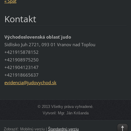
« Späť
Kontakt
Východoslovenská oblasť judo
Sídlisko Juh 2721, 093 01 Vranov nad Topľou
+421915878152
+421908975250
+421904123147
+421918665637
evidenci
a@judovy
chod.sk
© 2013 Všetky práva vyhradené.
Vytvoril: Mgr. Ján Krišanda
Zobraziť:
Mobilnú verziu
|
Štandardnú verziu