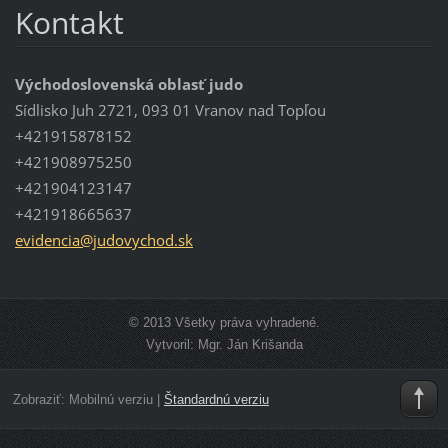
Kontakt
Východoslovenská oblasť judo
Sídlisko Juh 2721, 093 01 Vranov nad Topľou
+421915878152
+421908975250
+421904123147
+421918665637
evidenci
a@judovy
chod.sk
© 2013 Všetky práva vyhradené.
Vytvoril: Mgr. Ján Krišanda
Zobraziť:
Mobilnú verziu
|
Štandardnú verziu