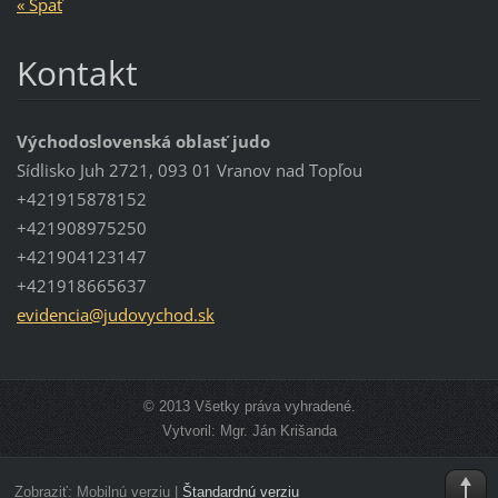
« Späť
Kontakt
Východoslovenská oblasť judo
Sídlisko Juh 2721, 093 01 Vranov nad Topľou
+421915878152
+421908975250
+421904123147
+421918665637
evidenci
a@judovy
chod.sk
© 2013 Všetky práva vyhradené.
Vytvoril: Mgr. Ján Krišanda
Zobraziť:
Mobilnú verziu
|
Štandardnú verziu