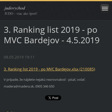
judovychod
JUDO - viac ako šport!
3. Ranking list 2019 - po
MVC Bardejov - 4.5.2019
08.05.2019 19:11
3. Ranking list 2019 - po MVC Bardejov.xlsx (210085)
V prípade, že nájdete nejakú nezrovnalosť - písať, volať:
madera@madera.sk, 0905 346 650