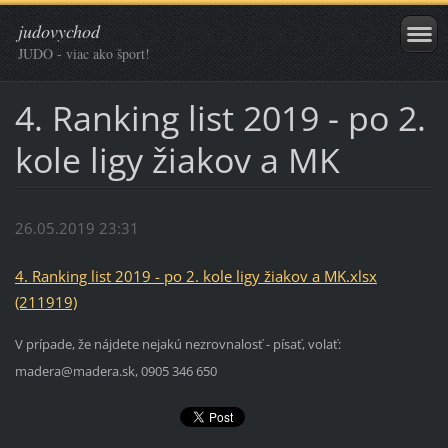
judovychod
JUDO - viac ako šport!
4. Ranking list 2019 - po 2.
kole ligy žiakov a MK
26.05.2019 23:31
4. Ranking list 2019 - po 2. kole ligy žiakov a MK.xlsx
(211919)
V prípade, že nájdete nejakú nezrovnalosť - písať, volať:
madera@madera.sk, 0905 346 650