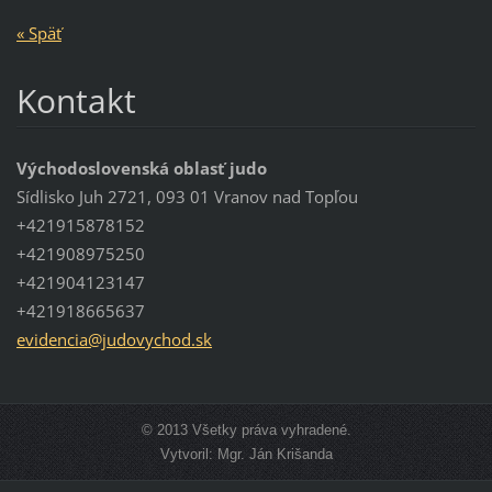
« Späť
Kontakt
Východoslovenská oblasť judo
Sídlisko Juh 2721, 093 01 Vranov nad Topľou
+421915878152
+421908975250
+421904123147
+421918665637
evidenci
a@judovy
chod.sk
© 2013 Všetky práva vyhradené.
Vytvoril: Mgr. Ján Krišanda