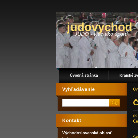
judovychod
JUDO - viac ako šport!
Úvodná stránka
Krajské z
Vyhľadávanie
Úv
Č
09
Kontakt
Če
Východoslovenská oblasť
Sp