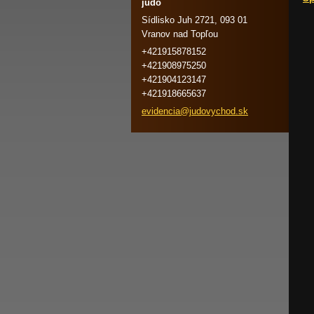
judo
Sídlisko Juh 2721, 093 01
Vranov nad Topľou
+421915878152
+421908975250
+421904123147
+421918665637
evidenci
a@judovy
chod.sk