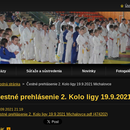
Úvo
väzy
Súťaže a sústredenia
Novinky
Fotogalé
odná stránka
>
Čestné prehlásenie 2. Kolo ligy 19.9.2021 Michalovce
estné prehlásenie 2. Kolo ligy 19.9.20
.09.2021 21:19
stné prehlásenie 2. Kolo ligy 19.9.2021 Michalovce.pdf (474202)
äť