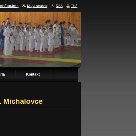
dná stránka
Mapa stránok
RSS
Tlač
ria
Kontakt
21 Michalovce