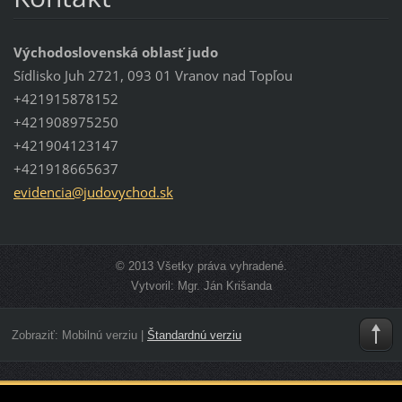
Východoslovenská oblasť judo
Sídlisko Juh 2721, 093 01 Vranov nad Topľou
+421915878152
+421908975250
+421904123147
+421918665637
evidenci
a@judovy
chod.sk
© 2013 Všetky práva vyhradené.
Vytvoril: Mgr. Ján Krišanda
Zobraziť:
Mobilnú verziu
|
Štandardnú verziu