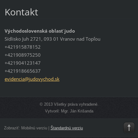
Kontakt
Východoslovenská oblasť judo
Sídlisko Juh 2721, 093 01 Vranov nad Topľou
+421915878152
+421908975250
+421904123147
+421918665637
evidenci
a@judovy
chod.sk
© 2013 Všetky práva vyhradené.
Vytvoril: Mgr. Ján Krišanda
Zobraziť:
Mobilnú verziu
|
Štandardnú verziu