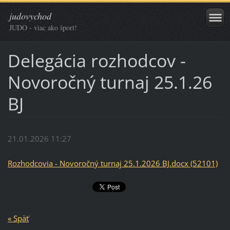
judovychod
JUDO - viac ako šport!
Delegácia rozhodcov -
Novoročný turnaj 25.1.26
BJ
21.01.2026 11:27
Rozhodcovia - Novoročný turnaj 25.1.2026 BJ.docx (52101)
« Späť