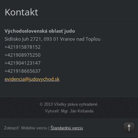
Kontakt
Východoslovenská oblasť judo
Sídlisko Juh 2721, 093 01 Vranov nad Topľou
+421915878152
+421908975250
+421904123147
+421918665637
evidenci
a@judovy
chod.sk
© 2013 Všetky práva vyhradené.
Vytvoril: Mgr. Ján Krišanda
Zobraziť:
Mobilnú verziu
|
Štandardnú verziu