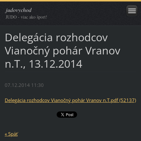
judovychod
JUDO - viac ako šport!
Delegácia rozhodcov
Vianočný pohár Vranov
n.T., 13.12.2014
07.12.2014 11:30
Delegácia rozhodcov Vianočný pohár Vranov n.T.pdf (52137)
« Späť