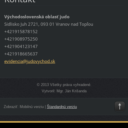
Východoslovenská oblasť judo
Sídlisko Juh 2721, 093 01 Vranov nad Topľou
+421915878152
+421908975250
+421904123147
+421918665637
evidenci
a@judovy
chod.sk
© 2013 Všetky práva vyhradené.
Vytvoril: Mgr. Ján Krišanda
Zobraziť:
Mobilnú verziu
|
Štandardnú verziu