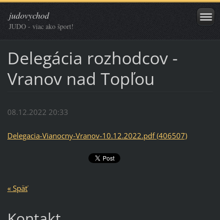
judovychod
JUDO - viac ako šport!
Delegácia rozhodcov -
Vranov nad Topľou
08.12.2022 20:33
Delegacia-Vianocny-Vranov-10.12.2022.pdf (406507)
« Späť
Kontakt