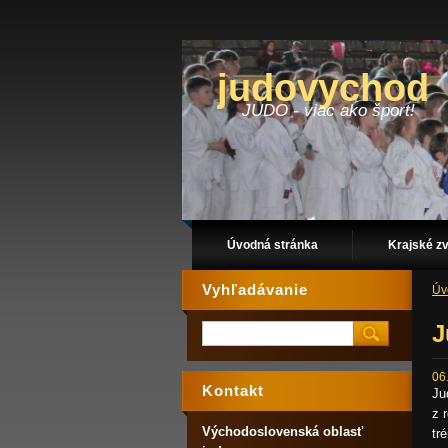
judovychod
JUDO - viac ako šport!
Úvodná stránka
Krajské z
Vyhľadávanie
Úv
J
06
Kontakt
Ju
z 
Východoslovenská oblasť
tr