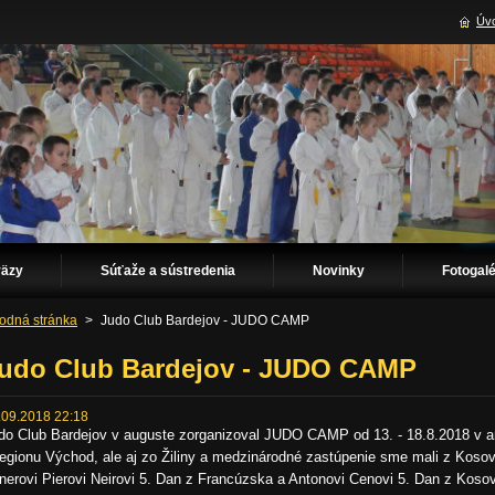
Úvo
väzy
Súťaže a sústredenia
Novinky
Fotogalé
odná stránka
>
Judo Club Bardejov - JUDO CAMP
udo Club Bardejov - JUDO CAMP
.09.2018 22:18
do Club Bardejov v auguste zorganizoval JUDO CAMP od 13. - 18.8.2018 v areá
regionu Východ, ale aj zo Žiliny a medzinárodné zastúpenie sme mali z Koso
énerovi Pierovi Neirovi 5. Dan z Francúzska a Antonovi Cenovi 5. Dan z Kosov