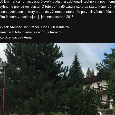
00 km mal camp najvyššiu úroveň. Judisti si zdokonalili techniky a popri tomu 
vyhnutné pre rozvoj judistu. O túto veľmi dôležitu zložku sa staral tréner Ján
sonálu zariadenia, ktorý sa o nás výborne postaral, čo potvrdili všetci zúčas
šim členom v nasledujúcej jesennej sezone 2018.
písal: Arendáč Ján, tréner Judo Club Bardejov
mentár k foto: členovia campu s trenermi
to: Arendáčova Anna