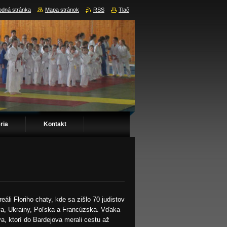
dná stránka
Mapa stránok
RSS
Tlač
ria
Kontakt
li Floriho chaty, kde sa zišlo 70 judistov
va, Ukrainy, Poľska a Francúzska. Vďaka
a, ktorí do Bardejova merali cestu až