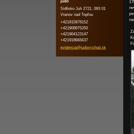
judo
17
ne
Sídlisko Juh 2721, 093 01
pe
Vranov nad Topľou
na
+421915878152
+421908975250
Za
+421904123147
Ko
+421918665637
Fo
evidenci
a@judovy
chod.sk