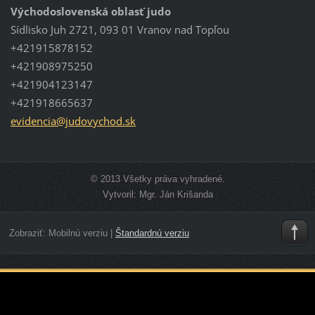
Východoslovenská oblasť judo
Sídlisko Juh 2721, 093 01 Vranov nad Topľou
+421915878152
+421908975250
+421904123147
+421918665637
evidenci
a@judovy
chod.sk
© 2013 Všetky práva vyhradené.
Vytvoril: Mgr. Ján Krišanda
Zobraziť:
Mobilnú verziu
|
Štandardnú verziu