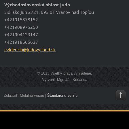
Východoslovenská oblasť judo
Sídlisko Juh 2721, 093 01 Vranov nad Topľou
+421915878152
+421908975250
+421904123147
+421918665637
evidenci
a@judovy
chod.sk
© 2013 Všetky práva vyhradené.
Vytvoril: Mgr. Ján Krišanda
Zobraziť:
Mobilnú verziu
|
Štandardnú verziu