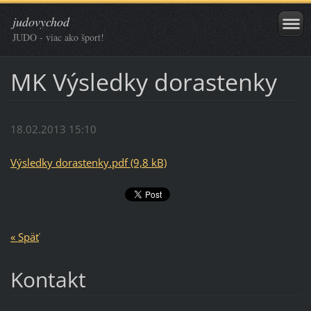
judovychod
JUDO - viac ako šport!
MK Výsledky dorastenky
18.02.2013 15:10
Výsledky dorastenky.pdf (9,8 kB)
« Späť
Kontakt