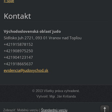
« Späť
Kontakt
Východoslovenská oblasť judo
Sídlisko Juh 2721, 093 01 Vranov nad Topľou
+421915878152
+421908975250
+421904123147
+421918665637
evidenci
a@judovy
chod.sk
© 2013 Všetky práva vyhradené.
Vytvoril: Mgr. Ján Krišanda
Zobraziť:
Mobilnú verziu
|
Štandardnú verziu