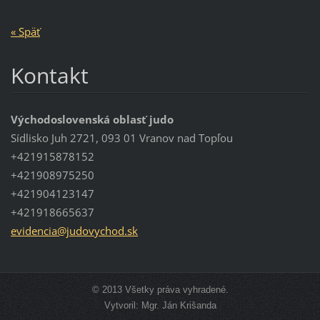
« Späť
Kontakt
Východoslovenská oblasť judo
Sídlisko Juh 2721, 093 01 Vranov nad Topľou
+421915878152
+421908975250
+421904123147
+421918665637
evidenci
a@judovy
chod.sk
© 2013 Všetky práva vyhradené.
Vytvoril: Mgr. Ján Krišanda