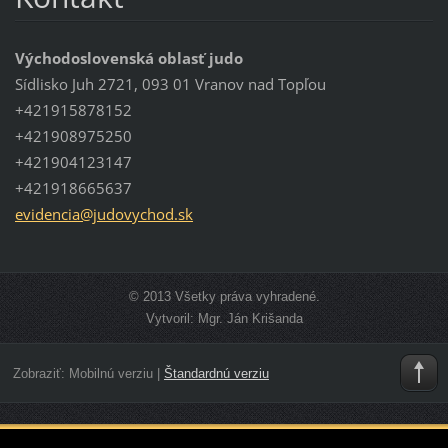
Východoslovenská oblasť judo
Sídlisko Juh 2721, 093 01 Vranov nad Topľou
+421915878152
+421908975250
+421904123147
+421918665637
evidenci
a@judovy
chod.sk
© 2013 Všetky práva vyhradené.
Vytvoril: Mgr. Ján Krišanda
Zobraziť:
Mobilnú verziu
|
Štandardnú verziu