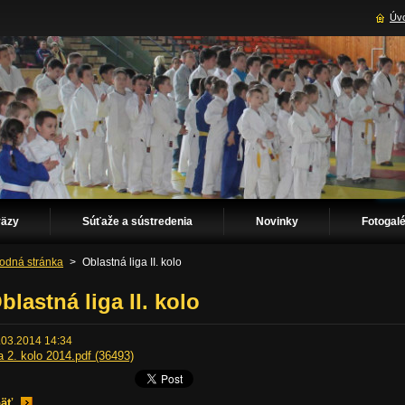
Úvo
väzy
Súťaže a sústredenia
Novinky
Fotogalé
odná stránka
>
Oblastná liga II. kolo
blastná liga II. kolo
.03.2014 14:34
ga 2. kolo 2014.pdf (36493)
äť