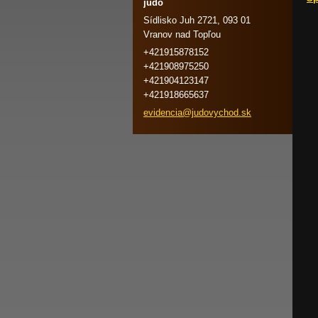
judo
Sídlisko Juh 2721, 093 01
Vranov nad Topľou
+421915878152
+421908975250
+421904123147
+421918665637
evidenci
a@judovy
chod.sk