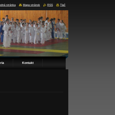
dná stránka
Mapa stránok
RSS
Tlač
ria
Kontakt