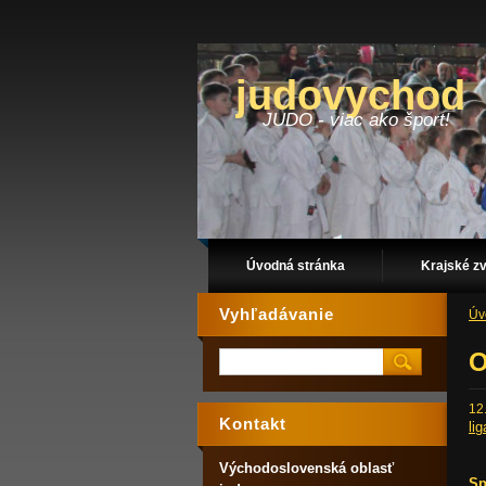
judovychod
JUDO - viac ako šport!
Úvodná stránka
Krajské z
Vyhľadávanie
Úv
O
12
Kontakt
li
Východoslovenská oblasť
Sp