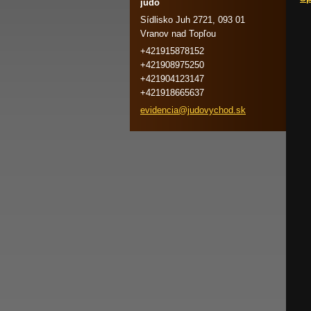
judo
Sídlisko Juh 2721, 093 01
Vranov nad Topľou
+421915878152
+421908975250
+421904123147
+421918665637
evidenci
a@judovy
chod.sk