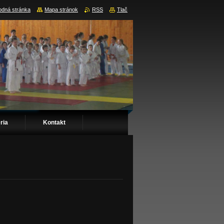
dná stránka
Mapa stránok
RSS
Tlač
ria
Kontakt