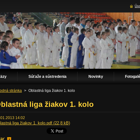
Úvo
väzy
Súťaže a sústredenia
Novinky
Fotogalé
odná stránka
>
Oblastná liga žiakov 1. kolo
blastná liga žiakov 1. kolo
.01.2013 14:02
lastná liga žiakov 1. kolo.pdf (22,8 kB)
äť