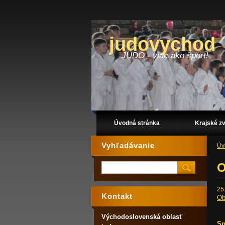
judovychod
JUDO - viac ako šport!
Úvodná stránka
Krajské z
Vyhľadávanie
Úv
O
25
Kontakt
Ob
Východoslovenská oblasť
Sp