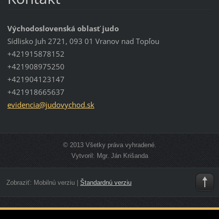
Východoslovenská oblasť judo
Sídlisko Juh 2721, 093 01 Vranov nad Topľou
+421915878152
+421908975250
+421904123147
+421918665637
evidenci
a@judovy
chod.sk
© 2013 Všetky práva vyhradené.
Vytvoril: Mgr. Ján Krišanda
Zobraziť:
Mobilnú verziu
|
Štandardnú verziu