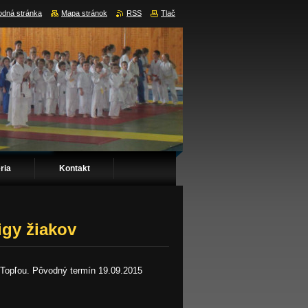
dná stránka
Mapa stránok
RSS
Tlač
ria
Kontakt
igy žiakov
d Topľou. Pôvodný termín 19.09.2015