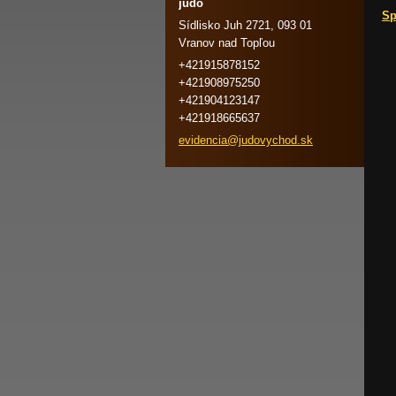
judo
Sp
Sídlisko Juh 2721, 093 01
Vranov nad Topľou
+421915878152
+421908975250
+421904123147
+421918665637
evidenci
a@judovy
chod.sk