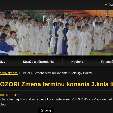
Úvo
väzy
Súťaže a sústredenia
Novinky
Fotogalé
odná stránka
>
POZOR! Zmena termínu konania 3.kola ligy žiakov
OZOR! Zmena termínu konania 3.kola l
.08.2015 13:06
kolo oblastnej ligy žiakov a žiačok sa bude konať 26.09.2015 vo Vranove na
platí.