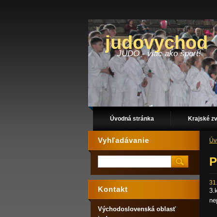
judovychod
JUDO - viac ako šport!
Úvodná stránka
Krajské z
Vyhľadávanie
Úv
P
31
Kontakt
3.
ne
Východoslovenská oblasť