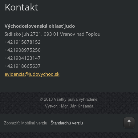
Kontakt
Východoslovenská oblasť judo
Sídlisko Juh 2721, 093 01 Vranov nad Topľou
+421915878152
+421908975250
+421904123147
+421918665637
evidenci
a@judovy
chod.sk
© 2013 Všetky práva vyhradené.
Vytvoril: Mgr. Ján Krišanda
Zobraziť:
Mobilnú verziu
|
Štandardnú verziu