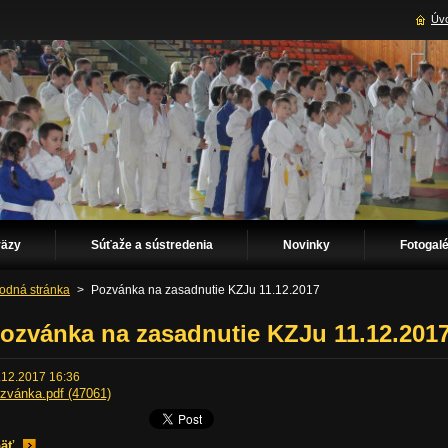
Úvo
väzy
Súťaže a sústredenia
Novinky
Fotogalé
odná stránka
>
Pozvánka na zasadnutie KZJu 11.12.2017
ozvánka na zasadnutie KZJu 11.12.201
.12.2017 16:36
zvánka.pdf (47061)
äť