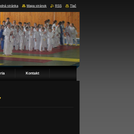
dná stránka
Mapa stránok
RSS
Tlač
ria
Kontakt
7