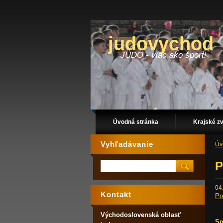
judovychod
JUDO - viac ako šport!
Úvodná stránka
Krajské z
Vyhľadávanie
Úv
P
04
Kontakt
Po
Východoslovenská oblasť
Sp