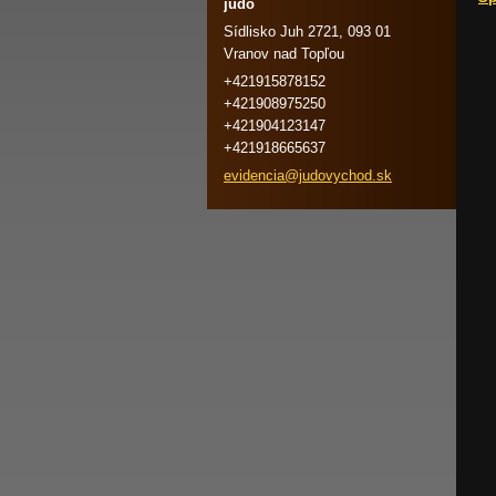
judo
Sídlisko Juh 2721, 093 01
Vranov nad Topľou
+421915878152
+421908975250
+421904123147
+421918665637
evidenci
a@judovy
chod.sk