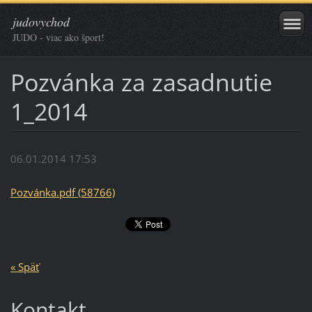
judovychod
JUDO - viac ako šport!
Pozvánka za zasadnutie
1_2014
06.01.2014 17:53
Pozvánka.pdf (58766)
« Späť
Kontakt