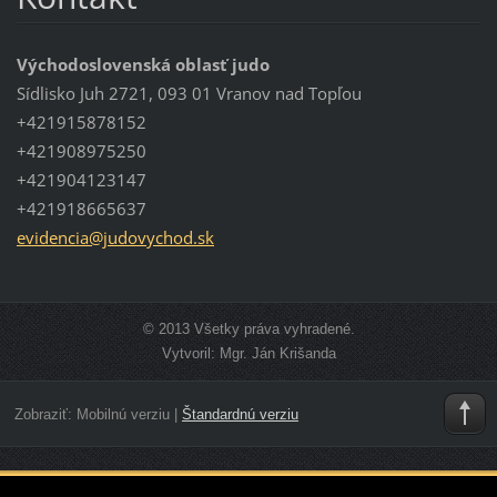
Východoslovenská oblasť judo
Sídlisko Juh 2721, 093 01 Vranov nad Topľou
+421915878152
+421908975250
+421904123147
+421918665637
evidenci
a@judovy
chod.sk
© 2013 Všetky práva vyhradené.
Vytvoril: Mgr. Ján Krišanda
Zobraziť:
Mobilnú verziu
|
Štandardnú verziu