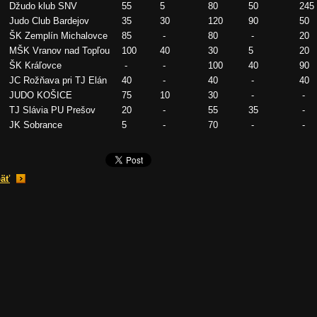
Džudo klub SNV
55
5
80
50
245
Judo Club Bardejov
35
30
120
90
50
ŠK Zemplín Michalovce
85
-
80
-
20
MŠK Vranov nad Topľou
100
40
30
5
20
ŠK Kráľovce
-
-
100
40
90
JC Rožňava pri TJ Elán
40
-
40
-
40
JUDO KOŠICE
75
10
30
-
-
TJ Slávia PU Prešov
20
-
55
35
-
JK Sobrance
5
-
70
-
-
äť