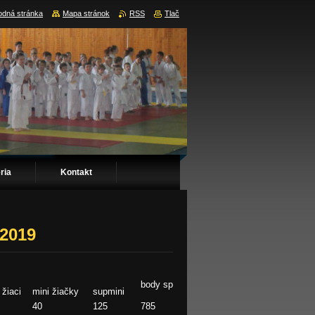
dná stránka
Mapa stránok
RSS
Tlač
ria
Kontakt
 2019
body spolu
 žiaci
mini žiačky
supmini
40
125
785