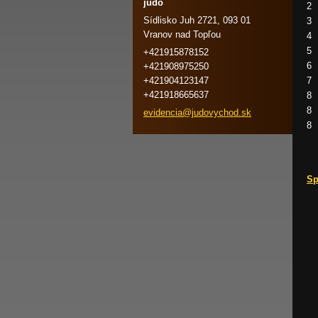
judo
2
Sídlisko Juh 2721, 093 01
3
Vranov nad Topľou
4
5
+421915878152
6
+421908975250
+421904123147
7
+421918665637
8
8
evidenci
a@judovy
chod.sk
8
Sp