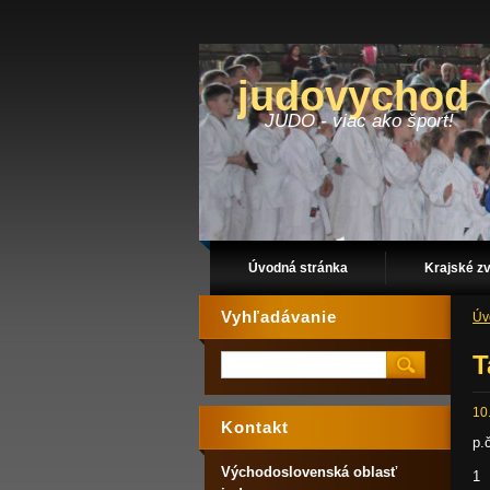
judovychod
JUDO - viac ako šport!
Úvodná stránka
Krajské z
Vyhľadávanie
Úv
T
10
Kontakt
p.
Východoslovenská oblasť
1