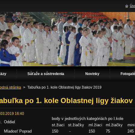
Úvo
väzy
Súťaže a sústredenia
Novinky
Fotogalé
odná stránka
>
Tabuľka po 1. kole Oblastnej ligy žiakov 2019
abuľka po 1. kole Oblastnej ligy žiakov
.03.2019 16:40
body v jednotlivých kategóriách po I.kole
č.
Oddiel
st.žiaci
st.žiačky
ml.žiaci
ml.žiačky
mini
Mladosť Poprad
150
-
150
75
245