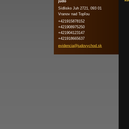
judo
Sídlisko Juh 2721, 093 01
Vranov nad Topľou
+421915878152
+421908975250
+421904123147
+421918665637
evidenci
a@judovy
chod.sk