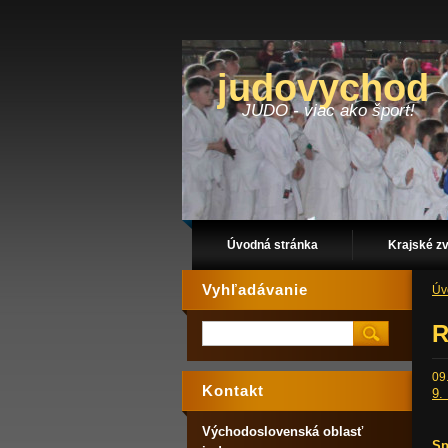
judovychod
JUDO - viac ako šport!
Úvodná stránka
Krajské z
Vyhľadávanie
Úv
R
09
Kontakt
9.
Východoslovenská oblasť
Sp