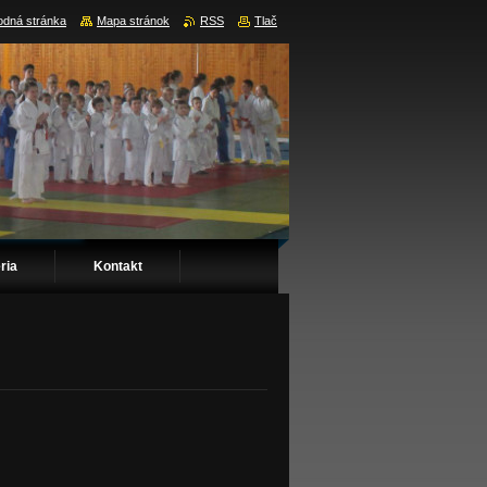
dná stránka
Mapa stránok
RSS
Tlač
ria
Kontakt