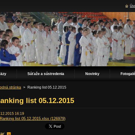
Úvo
väzy
Súťaže a sústredenia
Novinky
Fotogalé
odná stránka
>
Ranking list 05.12.2015
anking list 05.12.2015
.12.2015 16:19
 Ranking list 05.12.2015.xlsx (126979)
äť