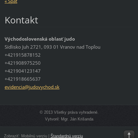
« Späť
Kontakt
Východoslovenská oblasť judo
Sídlisko Juh 2721, 093 01 Vranov nad Topľou
+421915878152
+421908975250
+421904123147
+421918665637
evidenci
a@judovy
chod.sk
© 2013 Všetky práva vyhradené.
Vytvoril: Mgr. Ján Krišanda
Zobraziť:
Mobilnú verziu
|
Štandardnú verziu