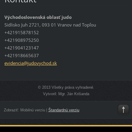
Východoslovenská oblasť judo
Sídlisko Juh 2721, 093 01 Vranov nad Topľou
+421915878152
+421908975250
+421904123147
+421918665637
evidenci
a@judovy
chod.sk
© 2013 Všetky práva vyhradené.
Vytvoril: Mgr. Ján Krišanda
Zobraziť:
Mobilnú verziu
|
Štandardnú verziu