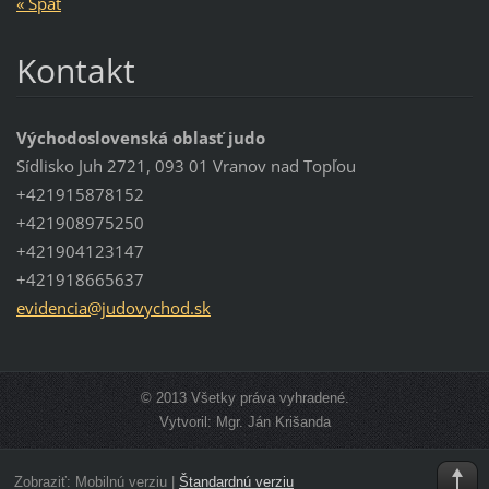
« Späť
Kontakt
Východoslovenská oblasť judo
Sídlisko Juh 2721, 093 01 Vranov nad Topľou
+421915878152
+421908975250
+421904123147
+421918665637
evidenci
a@judovy
chod.sk
© 2013 Všetky práva vyhradené.
Vytvoril: Mgr. Ján Krišanda
Zobraziť:
Mobilnú verziu
|
Štandardnú verziu