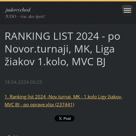
judovychod
JUDO - viac ako šport!
RANKING LIST 2024 - po
Novor.turnaji, MK, Liga
žiakov 1.kolo, MVC BJ
18.04.2024 00:25
1. Ranking list 2024 -Nov.turnaj, MK - 1.kolo Ligy žiakov,
MVC BJ - po oprave.xlsx (237441)