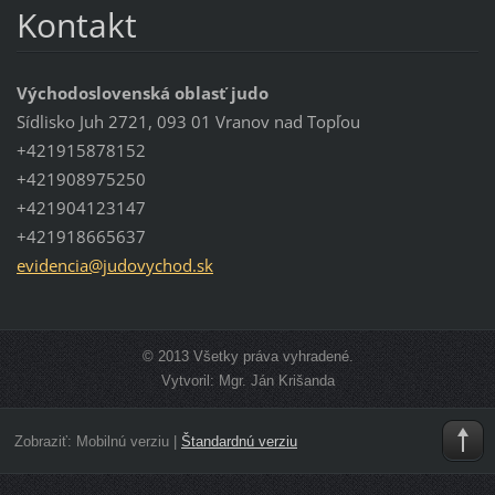
Kontakt
Východoslovenská oblasť judo
Sídlisko Juh 2721, 093 01 Vranov nad Topľou
+421915878152
+421908975250
+421904123147
+421918665637
evidenci
a@judovy
chod.sk
© 2013 Všetky práva vyhradené.
Vytvoril: Mgr. Ján Krišanda
Zobraziť:
Mobilnú verziu
|
Štandardnú verziu