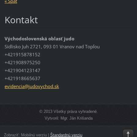
« Späť
Kontakt
Východoslovenská oblasť judo
Sídlisko Juh 2721, 093 01 Vranov nad Topľou
+421915878152
+421908975250
+421904123147
+421918665637
evidenci
a@judovy
chod.sk
© 2013 Všetky práva vyhradené.
Vytvoril: Mgr. Ján Krišanda
Zobraziť:
Mobilnú verziu
|
Štandardnú verziu