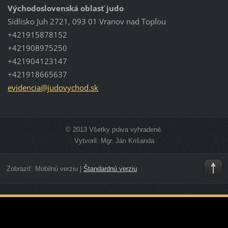
Východoslovenská oblasť judo
Sídlisko Juh 2721, 093 01 Vranov nad Topľou
+421915878152
+421908975250
+421904123147
+421918665637
evidenci
a@judovy
chod.sk
© 2013 Všetky práva vyhradené.
Vytvoril: Mgr. Ján Krišanda
Zobraziť:
Mobilnú verziu
|
Štandardnú verziu