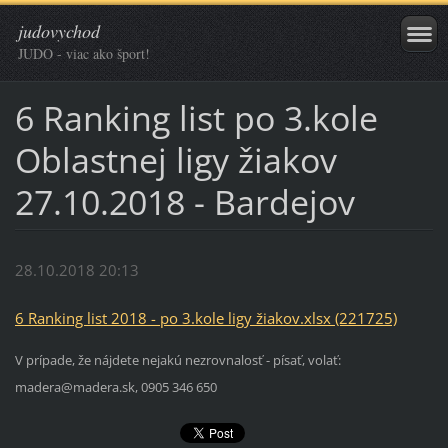
judovychod
JUDO - viac ako šport!
6 Ranking list po 3.kole
Oblastnej ligy žiakov
27.10.2018 - Bardejov
28.10.2018 20:13
6 Ranking list 2018 - po 3.kole ligy žiakov.xlsx (221725)
V prípade, že nájdete nejakú nezrovnalosť - písať, volať:
madera@madera.sk, 0905 346 650