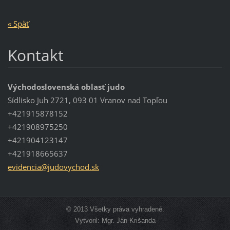
« Späť
Kontakt
Východoslovenská oblasť judo
Sídlisko Juh 2721, 093 01 Vranov nad Topľou
+421915878152
+421908975250
+421904123147
+421918665637
evidenci
a@judovy
chod.sk
© 2013 Všetky práva vyhradené.
Vytvoril: Mgr. Ján Krišanda