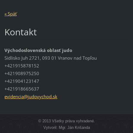
« Späť
Kontakt
Východoslovenská oblasť judo
Sídlisko Juh 2721, 093 01 Vranov nad Topľou
+421915878152
+421908975250
+421904123147
+421918665637
evidenci
a@judovy
chod.sk
© 2013 Všetky práva vyhradené.
Vytvoril: Mgr. Ján Krišanda