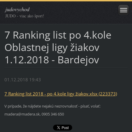
judovychod
JUDO - viac ako šport!
7 Ranking list po 4.kole
Oblastnej ligy žiakov
1.12.2018 - Bardejov
01.12.2018 19:43
7 Ranking list 2018 - po 4.kole ligy žiakov.xlsx (223373)
V prípade, že nájdete nejakú nezrovnalosť - písať, volať:
madera@madera.sk, 0905 346 650