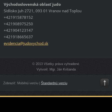
Východoslovenská oblasť judo
Sídlisko Juh 2721, 093 01 Vranov nad Topľou
+421915878152
+421908975250
+421904123147
+421918665637
evidenci
a@judovy
chod.sk
© 2013 Všetky práva vyhradené.
Vytvoril: Mgr. Ján Krišanda
Zobraziť:
Mobilnú verziu
|
Štandardnú verziu