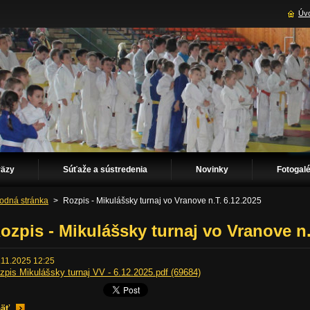
Úvo
väzy
Súťaže a sústredenia
Novinky
Fotogalé
odná stránka
>
Rozpis - Mikulášsky turnaj vo Vranove n.T. 6.12.2025
ozpis - Mikulášsky turnaj vo Vranove n.
.11.2025 12:25
zpis Mikulášsky turnaj VV - 6.12.2025.pdf (69684)
äť