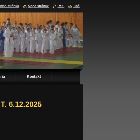
dná stránka
Mapa stránok
RSS
Tlač
ria
Kontakt
T. 6.12.2025