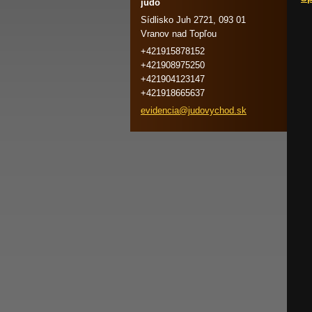
judo
Sídlisko Juh 2721, 093 01
Vranov nad Topľou
+421915878152
+421908975250
+421904123147
+421918665637
evidenci
a@judovy
chod.sk