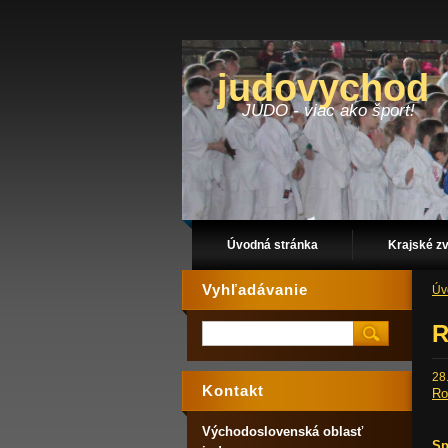
judovychod
JUDO - viac ako šport!
Úvodná stránka
Krajské z
Vyhľadávanie
Úv
R
28
Kontakt
Ro
Východoslovenská oblasť
Sp