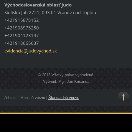
Východoslovenská oblasť judo
Sídlisko Juh 2721, 093 01 Vranov nad Topľou
+421915878152
+421908975250
+421904123147
+421918665637
evidenci
a@judovy
chod.sk
© 2013 Všetky práva vyhradené.
Vytvoril: Mgr. Ján Krišanda
Zobraziť:
Mobilnú verziu
|
Štandardnú verziu